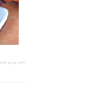
اختَر تواريخ إقامت