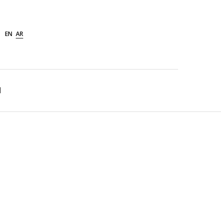
Ski
t
conten
EN
AR
ا