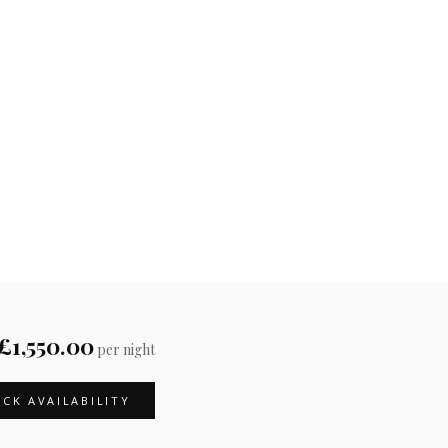
£1,550.00
per night
CK AVAILABILITY