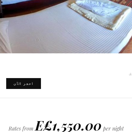
ك
E£1,550.00
Rates from
per night