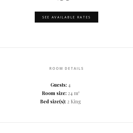
SEE AVAILABLE RATES
ROOM DETAILS
Guests:
4
Room size:
24 m²
Bed size(s):
2 King